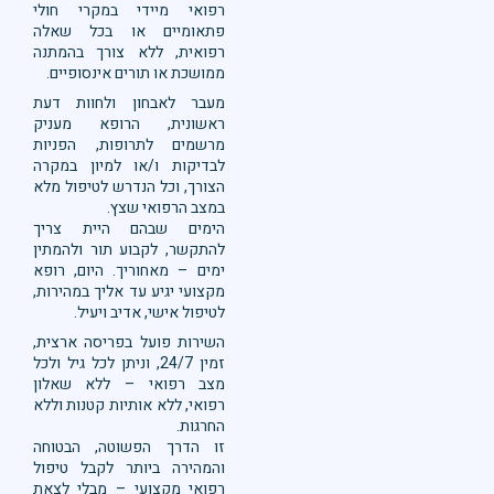
רפואי מיידי במקרי חולי
פתאומיים או בכל שאלה
רפואית, ללא צורך בהמתנה
ממושכת או תורים אינסופיים.
מעבר לאבחון ולחוות דעת
ראשונית, הרופא מעניק
מרשמים לתרופות, הפניות
לבדיקות ו/או למיון במקרה
הצורך, וכל הנדרש לטיפול מלא
במצב הרפואי שצץ.
הימים שבהם היית צריך
להתקשר, לקבוע תור ולהמתין
ימים – מאחוריך. היום, רופא
מקצועי יגיע עד אליך במהירות,
לטיפול אישי, אדיב ויעיל.
השירות פועל בפריסה ארצית,
זמין 24/7, וניתן לכל גיל ולכל
מצב רפואי – ללא שאלון
רפואי, ללא אותיות קטנות וללא
החרגות.
זו הדרך הפשוטה, הבטוחה
והמהירה ביותר לקבל טיפול
רפואי מקצועי – מבלי לצאת