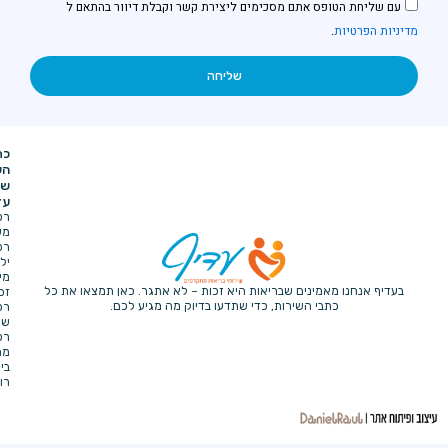
ס אתם מסכימים ליצירת קשר וקבלת דיוור בהתאם ל
שליחה
כתבי
תפריט
מייל
טלפון
יצירת
כתובת
וואטסאפ
השירות
ניווט
-
-
-
-
קשר
של
דף
הגביש
info@adifh.com
הבית
עדיף
4,
אודת
רפואה
נתניה
החברה
משלימה
הגשת
רפואת
תביעה
ילדים
הצהרת
מימוש
נגישות
מינים שבריאות היא זכות – לא אתגר. כאן תמצאו את כל
זכויות
מדיניות
י השירות, כדי שתדעו בדיוק מה מגיע לכם.
רפואיות
פרטיות
שירותי
רפואה
מתקדמים
ביקור
רופא