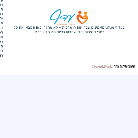
4,
אודת
רפואה
נתניה
החברה
משלימה
הגשת
רפואת
תביעה
ילדים
הצהרת
מימוש
נגישות
מינים שבריאות היא זכות – לא אתגר. כאן תמצאו את כל
זכויות
מדיניות
י השירות, כדי שתדעו בדיוק מה מגיע לכם.
רפואיות
פרטיות
שירותי
רפואה
מתקדמים
ביקור
רופא