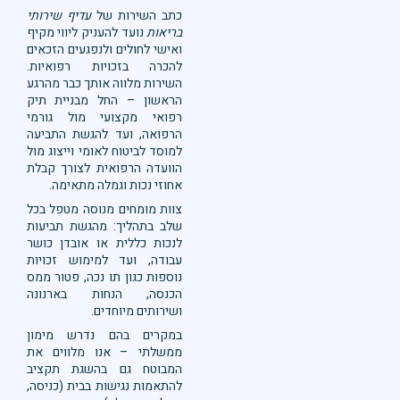
כתב השירות של
עדיף שירותי
בריאות
נועד להעניק ליווי מקיף
ואישי לחולים ולנפגעים הזכאים
להכרה בזכויות רפואיות.
השירות מלווה אותך כבר מהרגע
הראשון – החל מבניית תיק
רפואי מקצועי מול גורמי
הרפואה, ועד להגשת התביעה
למוסד לביטוח לאומי וייצוג מול
הוועדה הרפואית לצורך קבלת
אחוזי נכות וגמלה מתאימה.
צוות מומחים מנוסה מטפל בכל
שלב בתהליך: מהגשת תביעות
לנכות כללית או אובדן כושר
עבודה, ועד למימוש זכויות
נוספות כגון תו נכה, פטור ממס
הכנסה, הנחות בארנונה
ושירותים מיוחדים.
במקרים בהם נדרש מימון
ממשלתי – אנו מלווים את
המבוטח גם בהשגת תקציב
להתאמות נגישות בבית (כניסה,