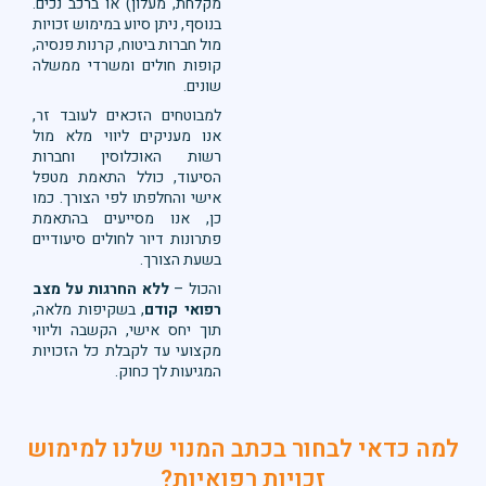
מקלחת, מעלון) או ברכב נכים.
בנוסף, ניתן סיוע במימוש זכויות
מול חברות ביטוח, קרנות פנסיה,
קופות חולים ומשרדי ממשלה
שונים.
למבוטחים הזכאים לעובד זר,
אנו מעניקים ליווי מלא מול
רשות האוכלוסין וחברות
הסיעוד, כולל התאמת מטפל
אישי והחלפתו לפי הצורך. כמו
כן, אנו מסייעים בהתאמת
פתרונות דיור לחולים סיעודיים
בשעת הצורך.
והכול –
ללא החרגות על מצב
רפואי קודם
, בשקיפות מלאה,
תוך יחס אישי, הקשבה וליווי
מקצועי עד לקבלת כל הזכויות
המגיעות לך כחוק.
לבחור בכתב המנוי שלנו למימוש
זכויות רפואיות?