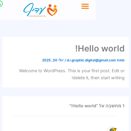
לתוכן
Hell
d.r.graphic.digit
/
יולי 30, 2025
Welcome to WordPress. This is your firs
delete it, th