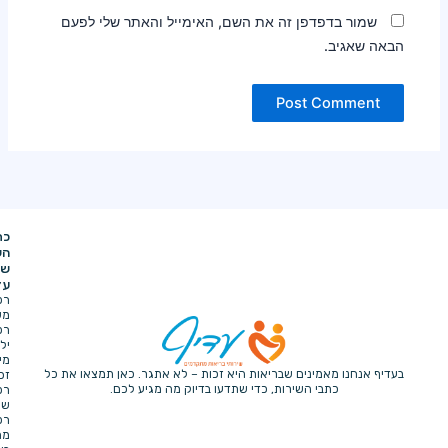
דפן זה את השם, האימייל והאתר שלי לפעם
כתבי
תפריט
מייל
טלפון
יצירת
כתובת
וואטסאפ
השירות
ניווט
-
-
-
-
קשר
של
דף
הגביש
info@adifh.com
הבית
עדיף
4,
אודת
רפואה
נתניה
החברה
משלימה
הגשת
רפואת
תביעה
ילדים
הצהרת
מימוש
נגישות
מינים שבריאות היא זכות – לא אתגר. כאן תמצאו את כל
זכויות
מדיניות
י השירות, כדי שתדעו בדיוק מה מגיע לכם.
רפואיות
פרטיות
שירותי
רפואה
מתקדמים